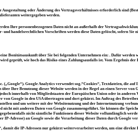
he Ausgestaltung oder Änderung des Vertragsverhältnisses erforderlich sind (Be
nlieferanten weitergegeben werden.
erden Ihre personenbezogenen Daten nicht an außerhalb der Vertragsabwicklung
- und handelsrechtlichen Vorschriften werden diese Daten gelöscht, sofern Sie ni
f. eine Bonitätsauskunft über Sie bei folgenden Unternehmen ein: . Dafür werden
 wird geprüft, wie hoch das Risiko eines Zahlungsausfalls ist. Vom Ergebnis d
nc. („Google“). Google Analytics verwendet sog.“Cookies“, Textdateien, die au
 über Ihre Benutzung dieser Website werden in der Regel an einen Server von G
e jedoch innerhalb von Mitgliedstaaten der Europäischen Union oder in andere
ver von Google in den USA übertragen und dort gekürzt. Im Auftrag des Betreibe
stellen und um weitere mit der Websitenutzung und der Internetnutzung verbun
 nicht mit anderen Daten von Google zusammengeführt. Sie können die Speiche
ll gegebenenfalls nicht sämtliche Funktionen dieser Website vollumfänglich werd
rer IP-Adresse) an Google sowie die Verarbeitung dieser Daten durch Google v
, damit die IP-Adressen nur gekürzt weiterverarbeitet werden, um eine direkte