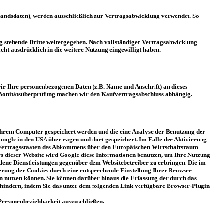
standsdaten), werden ausschließlich zur Vertragsabwicklung verwendet. So
 stehende Dritte weitergegeben. Nach vollständiger Vertragsabwicklung
cht ausdrücklich in die weitere Nutzung eingewilligt haben.
 wir Ihre personenbezogenen Daten (z.B. Name und Anschrift) an dieses
er Bonitätsüberprüfung machen wir den Kaufvertragsabschluss abhängig.
f Ihrem Computer gespeichert werden und die eine Analyse der Benutzung der
oogle in den USA übertragen und dort gespeichert. Im Falle der Aktivierung
n Vertragsstaaten des Abkommens über den Europäischen Wirtschaftsraum
rs dieser Website wird Google diese Informationen benutzen, um Ihre Nutzung
dene Dienstleistungen gegenüber dem Websitebetreiber zu erbringen. Die im
rung der Cookies durch eine entsprechende Einstellung Ihrer Browser-
en nutzen können. Sie können darüber hinaus die Erfassung der durch das
erhindern, indem Sie das unter dem folgenden Link verfügbare Browser-Plugin
 Personenbeziehbarkeit auszuschließen.