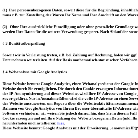
(1) Ihre personenbezogenen Daten, soweit diese für die Begründung, inhaltlic
muss z.B. zur Zustellung der Waren Ihr Name und Ihre Anschrift an den Ware
(2) Ohne Ihre ausdrückliche Einwilligung oder ohne gesetzliche Grundlage w
werden Ihre Daten für die weitere Verwendung gesperrt. Nach Ablauf der steuer
§ 3 Bonitätsüberprüfung
Soweit wir in Vorleistung treten, z.B. bei Zahlung auf Rechnung, holen wir gg
Unternehmen weiterleiten. Auf der Basis mathematisch-statistischer Verfahren
§ 4 Webanalyse mit Google Analytics
Diese Website benutzt Google Analytics, einen Webanalysedienst der Google I
Website durch Sie ermöglichen. Die durch den Cookie erzeugten Informationen
der IP-Anonymisierung auf dieser Webseite, wird Ihre IP-Adresse von Googl
zuvor gekürzt. Nur in Ausnahmefällen wird die volle IP-Adresse an einen Ser
der Website auszuwerten, um Reports über die Websiteaktivitäten zusammenzu
Rahmen von Google Analytics von Ihrem Browser übermittelte IP-Adresse wird
Software verhindern; wir weisen Sie jedoch darauf hin, dass Sie in diesem Fa
Cookie erzeugten und auf Ihre Nutzung der Website bezogenen Daten (inkl. Ih
herunterladen und installieren:
hier
.
Diese Webseite benutzt Google Analytics mit der Erweiterung „anonymizeIP()“