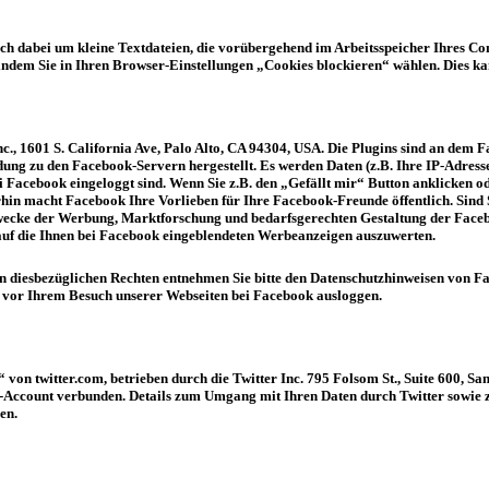
 sich dabei um kleine Textdateien, die vorübergehend im Arbeitsspeicher Ihres 
indem Sie in Ihren Browser-Einstellungen „Cookies blockieren“ wählen. Dies k
c., 1601 S. California Ave, Palo Alto, CA 94304, USA. Die Plugins sind an de
dung zu den Facebook-Servern hergestellt. Es werden Daten (z.B. Ihre IP-Adresse
ei Facebook eingeloggt sind. Wenn Sie z.B. den „Gefällt mir“ Button anklicken
rhin macht Facebook Ihre Vorlieben für Ihre Facebook-Freunde öffentlich. Sind
cke der Werbung, Marktforschung und bedarfsgerechten Gestaltung der Facebo
 auf die Ihnen bei Facebook eingeblendeten Werbeanzeigen auszuwerten.
 diesbezüglichen Rechten entnehmen Sie bitte den Datenschutzhinweisen von Fa
 vor Ihrem Besuch unserer Webseiten bei Facebook ausloggen.
von twitter.com, betrieben durch die Twitter Inc. 795 Folsom St., Suite 600, S
-Account verbunden. Details zum Umgang mit Ihren Daten durch Twitter sowie z
en.