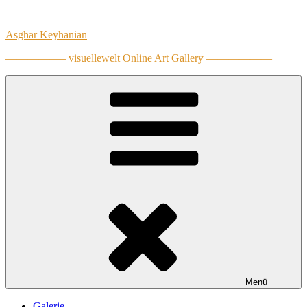
Zum
Inhalt
Asghar Keyhanian
springen
—————– visuellewelt Online Art Gallery ——————
Menü
Galerie