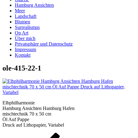
Hamburg Ansichten
Meer
Landschaft
Blumen
Surrealismus
Op Art
Über mich
Privatsphäre und Datenschutz
Impressum
Kontakt
ole-415-22-1
Elbphilharmonie
Hamburg Ansichten Hamburg Hafen
mischtechnik 70 x 50 cm
Öl Auf Pappe
Druck auf Lithopapier, Variabel
Beitragsnavigation
Vorheriger